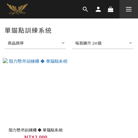
單錨點訓練系統
商品排序
每頁顯示 24 個
阻力懸吊訓練繩 ◆ 單錨點系統
NT$2,000