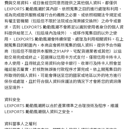
費與交易資料，或日後經您同意而提供之其他個人資料，都僅供
LEXPORTS 勵動風潮於其內部、依照蒐集之目的進行處理和利用、
或為完成提供服務或履行合約義務之必要、或依照相關法令規定或
有權主管機關（包括但不限於法院或台灣票據交換所）之命令或要
求，否則 LEXPORTS 勵動風潮不會將足以識別使用者身分的個人資
料提供給第三人（包括境內及境外）、或移作蒐集目的以外之使
用。 LEXPORTS 勵動風潮會持續保管、處理及利用相關資料。在上
開蒐集目的範圍內，本商店會將所蒐集的個人資料，提供予合作廠
商（包括但不限提供本服務之91APP、宅配貨運業者或其他）以協
助交易完成或終止。若選擇以信用卡方式支付，僅限信用卡持卡人
本人使用，且得就此交易資料向發卡銀行、收單行及持卡人照會並
確認是否屬實，於核對無誤後付款程序才算完成。依上開蒐集目的
所取得的個人資料，可能會傳送至您的國家或地區以外的地方進行
保存或處理，且於符合個人資料保護法的情況下才會將您的資訊傳
送至境外。
資料安全
LEXPORTS 勵動風潮將以合於產業標準之合理技術及程序，維護
LEXPORTS 勵動風潮個人資料之安全。
資料當事人之權利