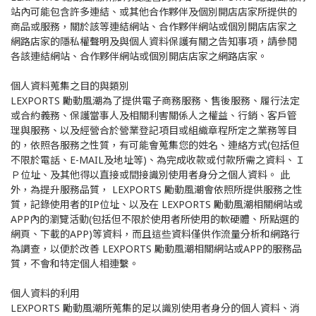
站內可能包含許多連結、或其他合作夥伴及個別開店店家所提供的
商品或服務，關於該等連結網站、合作夥伴網站或個別開店店家之
網路店家的隱私權聲明及與個人資料保護有關之告知事項，請參閱
各該連結網站、合作夥伴網站或個別開店店家之網路店家。
個人資料蒐集之目的與類別
LEXPORTS 勵動風潮為了提供電子商務服務、售後服務、履行法定
或合約義務、保護當事人及相關利害關係人之權益、行銷、客戶管
理與服務、以及經營合於營業登記項目或組織章程所定之業務等目
的，依照各服務之性質，有可能會蒐集您的姓名、連絡方式(包括但
不限於電話、E-MAIL及地址等)、為完成收款或付款所需之資料、Ｉ
Ｐ位址、及其他得以直接或間接識別使用者身分之個人資料。 此
外，為提升服務品質， LEXPORTS 勵動風潮會依照所提供服務之性
質，記錄使用者的IP位址、以及在 LEXPORTS 勵動風潮相關網站或
APP內的瀏覽活動(包括但不限於使用者所使用的軟硬體、所點選的
網頁、下載的APP)等資料，而且這些資料僅供作流量分析和網路行
為調查，以便於改善 LEXPORTS 勵動風潮相關網站或APP的服務品
質，不會和特定個人相連繫。
個人資料的利用
LEXPORTS 勵動風潮所蒐集的足以識別使用者身分的個人資料、消