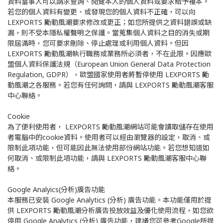
資料當事人可以請求查詢、閱覽本人的個人資料或要求給予複本。
若您的個人資料有變更、或發現您的個人資料不正確，可以向
LEXPORTS 勵動風潮要求修改或更正；如您所提供之資料錯誤或缺
漏，則不受本隱私權聲明之保護。當蒐集個人資料之目的消失或期
限屆滿時，您可要求刪除、停止處理或利用個人資料。但因
LEXPORTS 勵動風潮執行職務或業務所必須者，不在此限。因應歐
盟個人資料保護法規（European Union General Data Protection
Regulation, GDPR），歐盟國家使用者將暫停使用 LEXPORTS 勵
動風潮之各服務。若您有任何詢問，請與 LEXPORTS 勵動風潮客服
中心聯絡。
Cookie
為了便利使用者， LEXPORTS 勵動風潮網站可能會讀取儲存在使用
者電腦中的cookie資料。使用者可以經由瀏覽器的設定，取消、或
限制此項功能，但可能因此無法使用部份網站功能。若您想知道如
何取消、或限制此項功能，請與 LEXPORTS 勵動風潮客服中心聯
絡。
Google Analyics(分析)廣告功能
本服務已安裝 Google Analytics (分析) 廣告功能。本功能僅用於提
供 LEXPORTS 勵動風潮分析廣告投放效益及優化使用流程，如您欲
停用 Google Analytics (分析) 廣告功能，建議您可參考Google所提