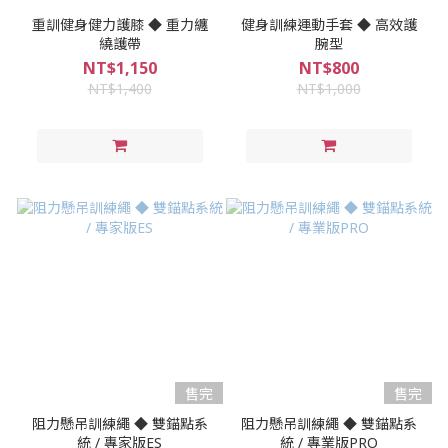
重訓健身健力護膝 ◆ 重力纏
健身訓練運動手套 ◆ 高效護
繞護帶
腕型
NT$1,150
NT$800
NT$1,400
NT$1,000
售完
售完
阻力懸吊訓練繩 ◆ 雙錨點系
阻力懸吊訓練繩 ◆ 雙錨點系
統 / 專家版ES
統 / 專業版PRO