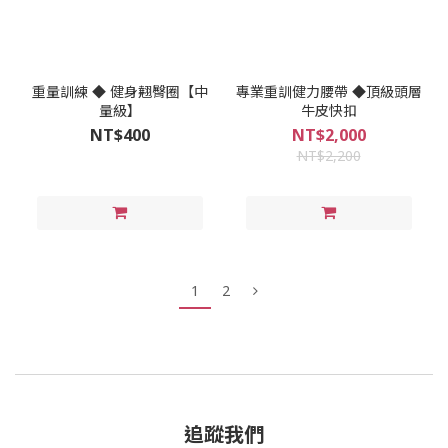
重量訓練 ◆ 健身翹臀圈【中
專業重訓健力腰帶 ◆頂級頭層
量級】
牛皮快扣
NT$400
NT$2,000
NT$2,200
1
2
追蹤我們