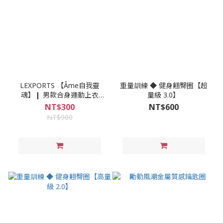
LEXPORTS 【Âme自我靈
重量訓練 ◆ 健身翹臀圈【超
魂】❙ 男款合身運動上衣
量級 3.0】
【黑】
NT$300
NT$600
NT$900