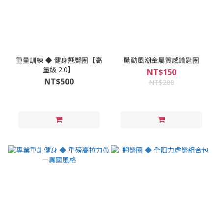
重量訓練 ◆ 健身翹臀圈【高
勵動風潮金屬質感鑰匙圈
量級 2.0】
NT$150
NT$500
NT$200