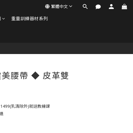
繁體中文
列
重量訓練器材系列
美腰帶 ◆ 皮革雙
499(乳清除外)就送教練課
運