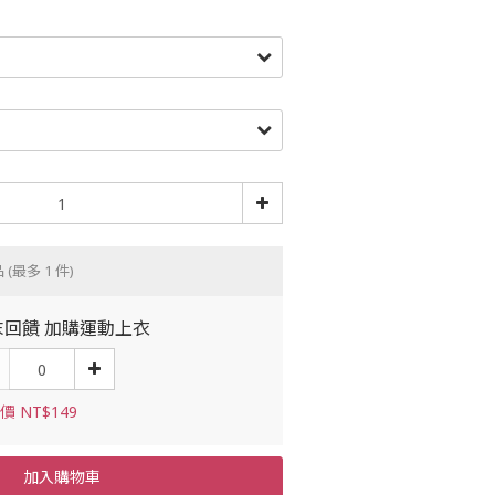
品
(最多 1 件)
末回饋 加購運動上衣
價 NT$149
加入購物車