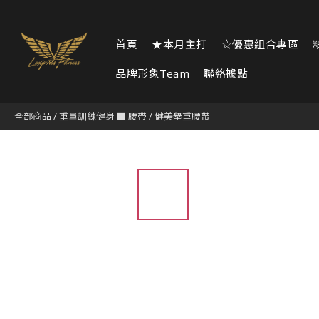
首頁
★本月主打
☆優惠組合專區
品牌形象Team
聯絡據點
全部商品
/
重量訓練健身 ■ 腰帶
/
健美舉重腰帶